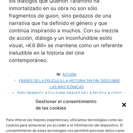
los diálogos que Quentin Tarantino ha
inmortalizado en su obra no son sólo
fragmentos de guion, sino pedazos de una
narrativa que ha definido el género y que
continúa inspirando a muchos. Con su mezcla
de acción, diálogo y un inconfundible estilo
visual, «Kill Bill» se mantiene como un referente
ineludible en la historia del cine
contemporáneo.
CATEGORÍAS
ACCIÓN
FRASES DE LA PELÍCULA LA HISTORIA SIN FIN: DESCUBRE
LAS MÁS ICÓNICAS
EXPLORANDO LA CULTURA: FRASES DE LA PELÍCULA COCO
Y SU SIGNIFICADO
Gestionar el consentimiento
de las cookies
Para ofrecer las mejores experiencias, utilizamos tecnologías como las
cookies para almacenar y/o acceder a la información del dispositivo. El
Deja un comentario
consentimiento de estas tecnologías nos permitirá procesar datos como